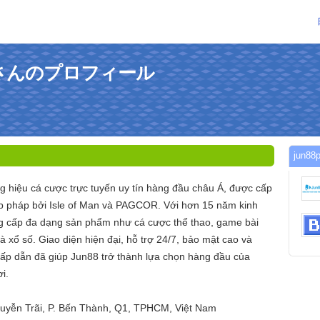
atopさんのプロフィール
jun
g hiệu cá cược trực tuyến uy tín hàng đầu châu Á, được cấp
p pháp bởi Isle of Man và PAGCOR. Với hơn 15 năm kinh
g cấp đa dạng sản phẩm như cá cược thể thao, game bài
à xổ số. Giao diện hiện đại, hỗ trợ 24/7, bảo mật cao và
ấp dẫn đã giúp Jun88 trở thành lựa chọn hàng đầu của
i.
Nguyễn Trãi, P. Bến Thành, Q1, TPHCM, Việt Nam