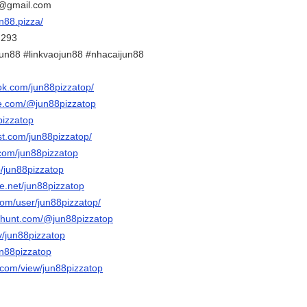
a@gmail.com
un88.pizza/
.293
jun88 #linkvaojun88 #nhacaijun88
ok.com/jun88pizzatop/
be.com/@jun88pizzatop
pizzatop
st.com/jun88pizzatop/
.com/jun88pizzatop
p/jun88pizzatop
e.net/jun88pizzatop
com/user/jun88pizzatop/
thunt.com/@jun88pizzatop
tv/jun88pizzatop
un88pizzatop
e.com/view/jun88pizzatop