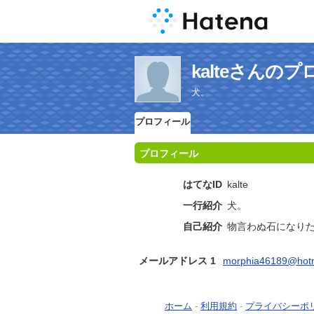
kalteさんの
犬。
プロフィール
プロフィール
はてなID
kalte
一行紹介
犬。
自己紹介
物言わぬ石になり
メールアドレス 1
morphia46189@hotm
ホーム
-
利用規約
-
プライバシーポ