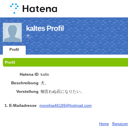
kaltes Profil
犬。
Profil
Profil
Hatena ID
kalte
Beschreibung
犬。
Vorstellung
物言わぬ石になりたい。
1. E-Mailadresse
morphia46189@hotmail.com
Home
-
Benutzer