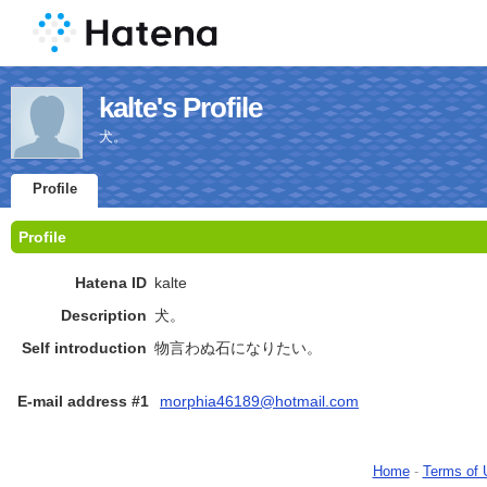
kalte's Profile
犬。
Profile
Profile
Hatena ID
kalte
Description
犬。
Self introduction
物言わぬ石になりたい。
E-mail address #1
morphia46189@hotmail.com
Home
-
Terms of 