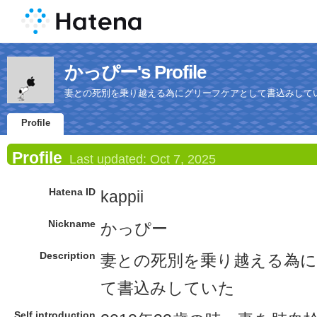
かっぴー's Profile
妻との死別を乗り越える為にグリーフケアとして書込みして
Profile
Profile
Last updated:
Oct 7, 2025
Hatena ID
kappii
Nickname
かっぴー
Description
妻との死別を乗り越える為
て書込みしていた
Self introduction