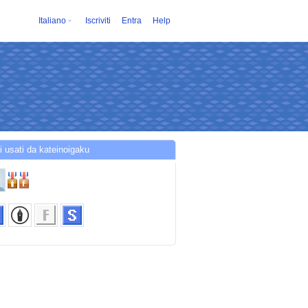
Italiano
Iscriviti
Entra
Help
i usati da kateinoigaku