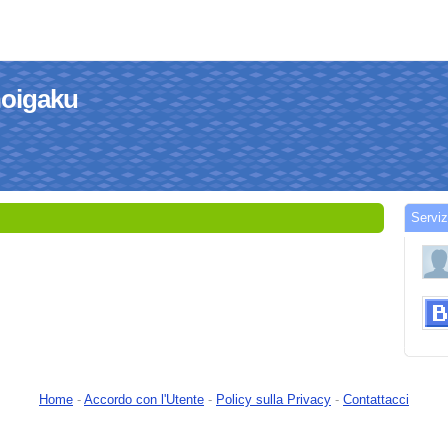
inoigaku
Serviz
Home
-
Accordo con l'Utente
-
Policy sulla Privacy
-
Contattacci