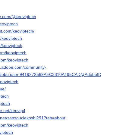
be.com/@keoviptech
keoviptech
st.com/keoviptech/
p/keoviptech
m/keoviptech
.com/keoviptech
.com/keoviptech
3d.adobe.com/community-
rg.adobe.user:9419272569AEC3310A495CAD@AdobeID
keoviptech
me/
ptech
iptech
e.net/keovip4
re.net/sansouciekoshi291?tab=about
.com/keoviptech
oviptech