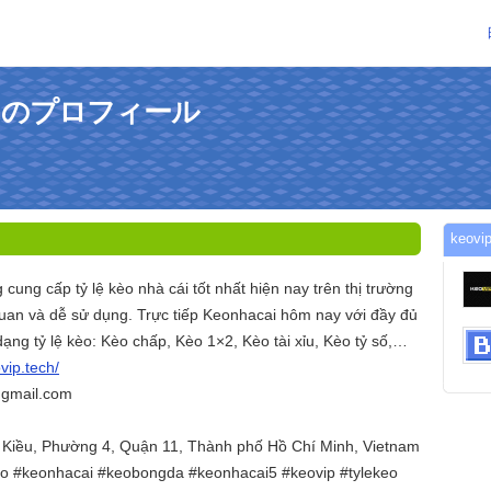
hさんのプロフィール
keo
 cung cấp tỷ lệ kèo nhà cái tốt nhất hiện nay trên thị trường
 quan và dễ sử dụng. Trực tiếp Keonhacai hôm nay với đầy đủ
dạng tỷ lệ kèo: Kèo chấp, Kèo 1×2, Kèo tài xỉu, Kèo tỷ số,…
ovip.tech/
@gmail.com
 Kiều, Phường 4, Quận 11, Thành phố Hồ Chí Minh, Vietnam
ao #keonhacai #keobongda #keonhacai5 #keovip #tylekeo