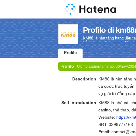
Profilo di km8
KM88 là nền tảng hàng đầu tạ
bắn cá, xổ số,... mang đến dị
Profilo
Profilo
Ultimo aggiornamento:
06/nov/202
Description
KM88 là nền tảng h
cá cược trực tuyến 
vụ giải trí đẳng cấ
Self introduction
KM88 là nhà cái chu
casino, thể thao, đá
Website:
https://km
SĐT: 0398777163
Email: contact@km