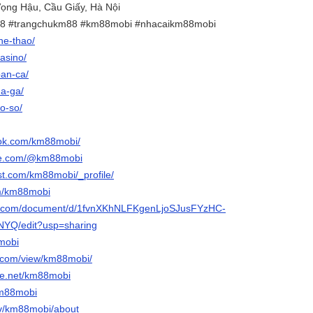
 Vọng Hậu, Cầu Giấy, Hà Nội
8 #trangchukm88 #km88mobi #nhacaikm88mobi
he-thao/
asino/
ban-ca/
da-ga/
o-so/
ook.com/km88mobi/
ube.com/@km88mobi
st.com/km88mobi/_profile/
om/km88mobi
le.com/document/d/1fvnXKhNLFKgenLjoSJusFYzHC-
Q/edit?usp=sharing
mobi
le.com/view/km88mobi/
ce.net/km88mobi
km88mobi
.tv/km88mobi/about