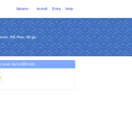
Italiano
Iscriviti
Entra
Help
ino, thể thao, đá gà,
i usati da km88mobi