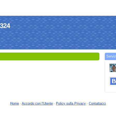
4324
Serviz
Home
-
Accordo con l'Utente
-
Policy sulla Privacy
-
Contattacci