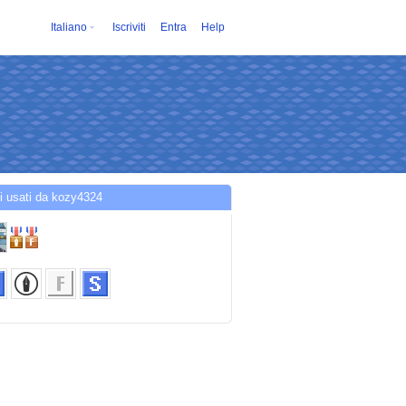
Italiano
Iscriviti
Entra
Help
i usati da kozy4324