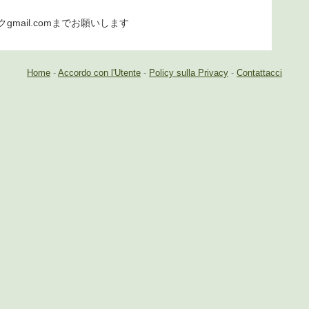
ークgmail.comまでお願いします
Home
-
Accordo con l'Utente
-
Policy sulla Privacy
-
Contattacci