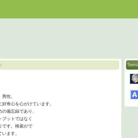
Serviz
3
、男性。
に好奇心を心がけています。
めの備忘録であり、
トプットではなく
りです。検索がで
ています。