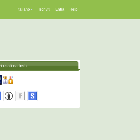
Italiano
Iscriviti
Entra
Help
i usati da toshi