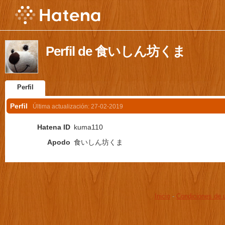
Perfil de 食いしん坊くま
Perfil
Perfil
Última actualización:
27-02-2019
Hatena ID
kuma110
Apodo
食いしん坊くま
Inicio
-
Condiciones de 