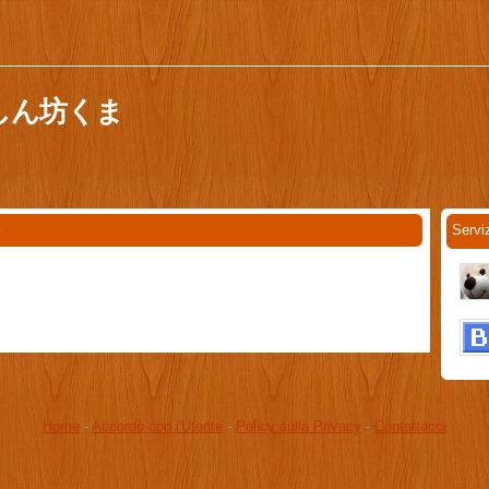
 食いしん坊くま
Serv
9
Home
-
Accordo con l'Utente
-
Policy sulla Privacy
-
Contattacci