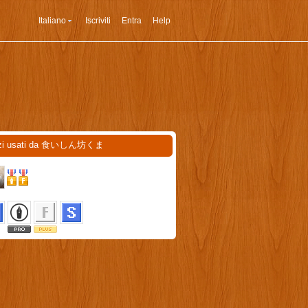
Italiano
Iscriviti
Entra
Help
izi usati da 食いしん坊くま