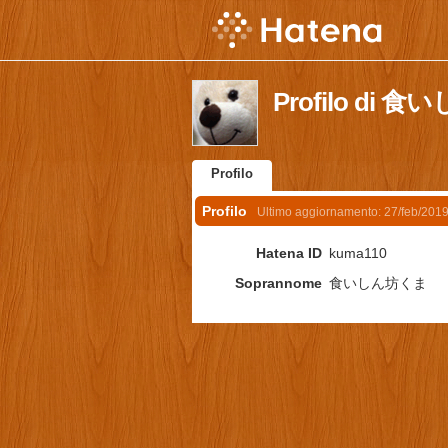
Profilo di
Profilo
Profilo
Ultimo aggiornamento:
27/feb/201
Hatena ID
kuma110
Soprannome
食いしん坊くま