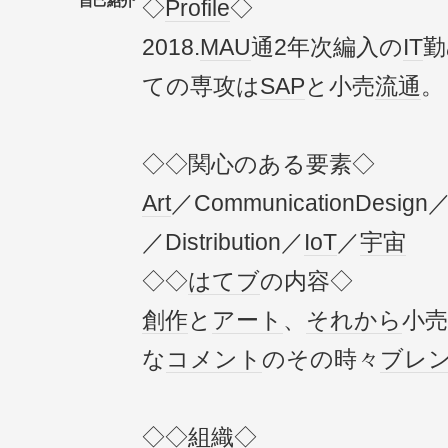
自己紹介
◇
Profile
◇
2018.
MAU
通2年次編入の
IT
勤
ての専攻は
SAP
と小売
流通
。
◇◇関心のある要素◇
Art
／CommunicationDesign
／Distribution／
IoT
／
宇宙
◇◇
はてブ
の内容◇
創作
と
アート
、
それから
小売
な
コメント
のその時々
ブレ
◇◇
組織
◇