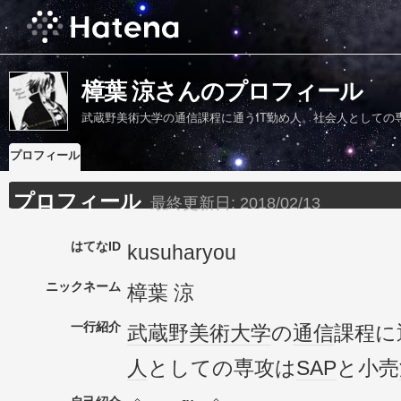
樟葉 涼さんのプロフィール
武蔵野美術大学の通信課程に通うIT勤め人。社会人としての
プロフィール
プロフィール
最終更新日:
2018/02/13
はてなID
kusuharyou
ニックネーム
樟葉 涼
一行紹介
武蔵野美術大学
の
通信
課程に
人
としての専攻は
SAP
と小売