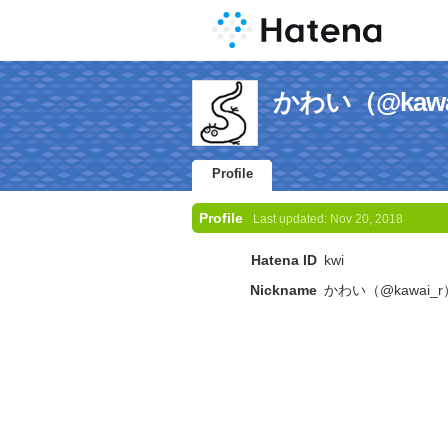
かわい（@kawai_r
Profile
Profile
Last updated:
Nov 20, 2018
Hatena ID
kwi
Nickname
かわい（@kawai_r