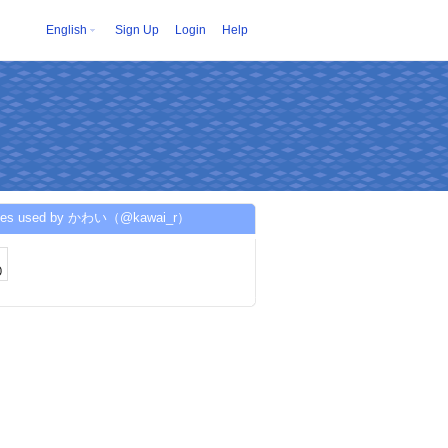
English
Sign Up
Login
Help
ices used by かわい（@kawai_r）