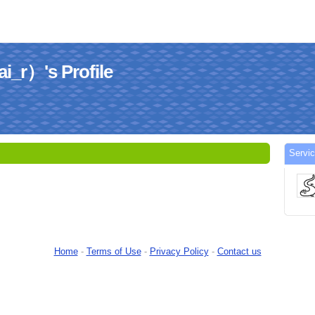
）'s Profile
Serv
）
Home
-
Terms of Use
-
Privacy Policy
-
Contact us