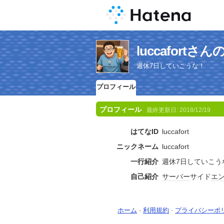
luccafort
週休7日していこうな！
プロフィール
プロフィール
最終更新日:
2018/12/19
はてなID
luccafort
ニックネーム
luccafort
一行紹介
週休7日していこう
自己紹介
サーバー
サイド
エ
ホーム
-
利用規約
-
プライバシーポ