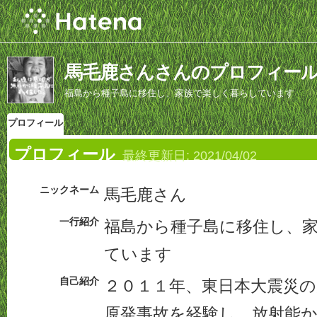
馬毛鹿さんさんのプロフィー
福島から種子島に移住し、家族で楽しく暮らしています
プロフィール
プロフィール
最終更新日:
2021/04/02
ニックネーム
馬毛鹿さん
一行紹介
福島から種子島に移住し、
ています
自己紹介
２０１１年、東日本大震災の
原発事故を経験し、放射能