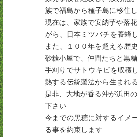
族で福島から種子島に移住
現在は、家族で安納芋や落
がら、日本ミツバチを養蜂
また、１００年を超える歴
砂糖小屋で、仲間たちと黒
手刈りでサトウキビを収穫
熱する伝統製法から生まれ
是非、大地が香る沖が浜田
下さい
今までの黒糖に対するイメ
る事を約束します