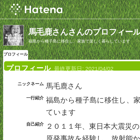
馬毛鹿さんさんのプロフィー
福島から種子島に移住し、家族で楽しく暮らしています
プロフィール
プロフィール
最終更新日:
2021/04/02
ニックネーム
馬毛鹿さん
一行紹介
福島から種子島に移住し、
ています
自己紹介
２０１１年、東日本大震災の
原発事故を経験し、放射能