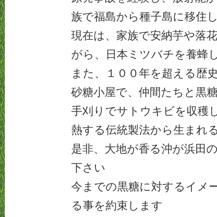
族で福島から種子島に移住
現在は、家族で安納芋や落
がら、日本ミツバチを養蜂
また、１００年を超える歴
砂糖小屋で、仲間たちと黒
手刈りでサトウキビを収穫
熱する伝統製法から生まれ
是非、大地が香る沖が浜田
下さい
今までの黒糖に対するイメ
る事を約束します