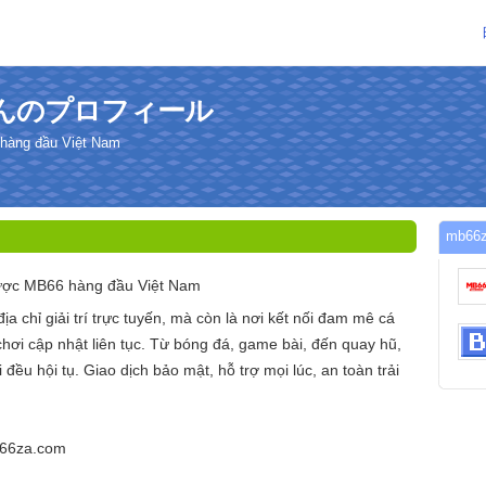
mさんのプロフィール
hàng đầu Việt Nam
mb6
ược MB66 hàng đầu Việt Nam
ịa chỉ giải trí trực tuyến, mà còn là nơi kết nối đam mê cá
hơi cập nhật liên tục. Từ bóng đá, game bài, đến quay hũ,
ại đều hội tụ. Giao dịch bảo mật, hỗ trợ mọi lúc, an toàn trải
b66za.com