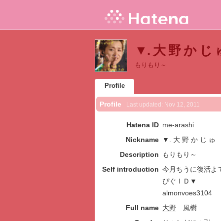
▼. 大 野 か じ ゅ'
もりもり～
Profile
Profile
Last updated:
Nov 12, 2011
Hatena ID
me-arashi
Nickname
▼. 大 野 か じ ゅ
Description
もりもり～
Self introduction
今月ちうに復活よ
ぴぐＩＤ▼
almonvoes3104
Full name
大野
風樹