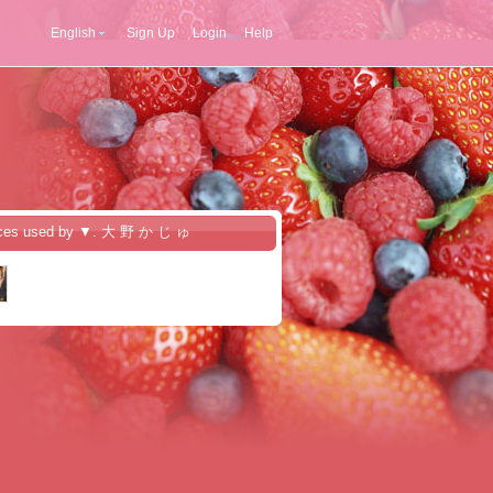
English
Sign Up
Login
Help
ices used by ▼. 大 野 か じ ゅ