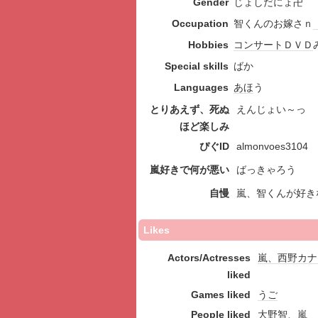
Gender
じょしだにょ卍
Occupation
智くんのお嫁さｎ
Hobbies
コンサート
ＤＶＤ
Special skills
ばか
Languages
あほ
う
とりあえず、死ぬ
えんじょい～っ
ほど楽しみ
ぴぐID
almonvoes3104
嵐好きで何が悪い
ばっきゃろう
自慢
嵐、智くんが好き
Likes
Actors/Actresses
嵐、西野カナ
liked
Games liked
うご
People liked
大野智、嵐