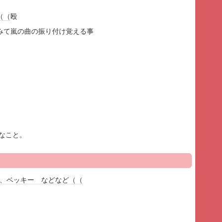
（（
殴
みて嵐の曲の振り付け覚える事
なこと。
、ベッキー などなど（（