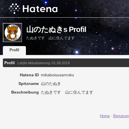
山のたぬきs Profil
たぬきです 山に住んでます
Profil
Profil
Letzte Aktualisierung:
01.08.2019
Hatena ID
mikaboisusanroku
Spitzname
山のたぬき
Beschreibung
たぬき
です 山に住んで
ます
Home
-
Benutzer