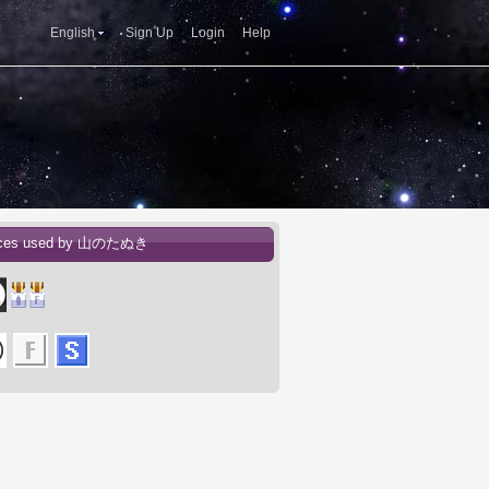
English
Sign Up
Login
Help
ices used by 山のたぬき