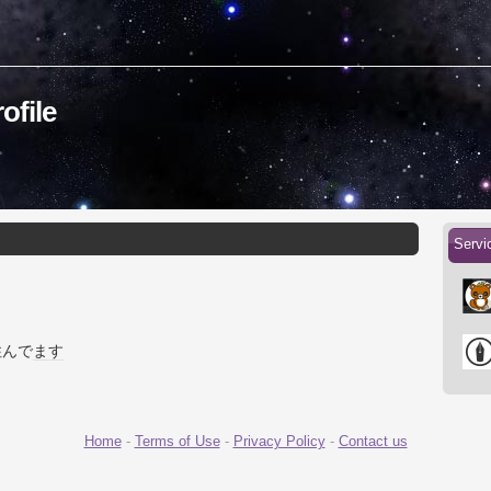
file
Serv
住んで
ます
Home
-
Terms of Use
-
Privacy Policy
-
Contact us