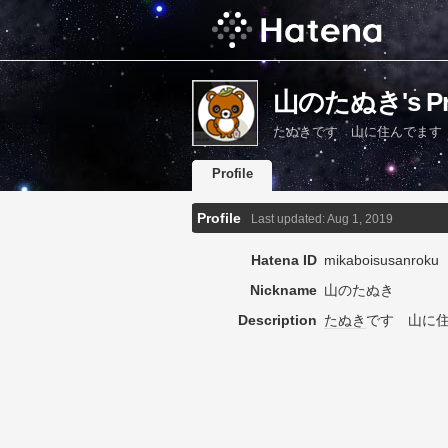
山のたぬき's Pro
たぬきです 山に住んでます
Profile
Profile
Last updated:
Aug 1, 2019
Hatena ID
mikaboisusanroku
Nickname
山のたぬき
Description
たぬき
です 山に