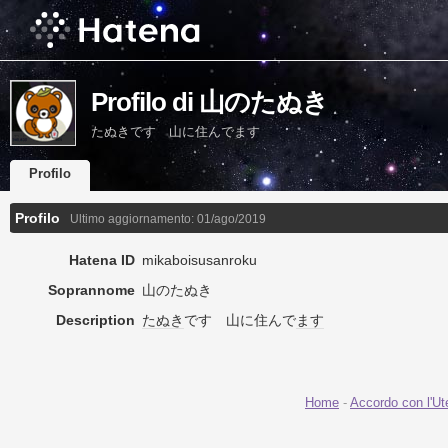
Profilo di 山のたぬき
たぬきです 山に住んでます
Profilo
Profilo
Ultimo aggiornamento:
01/ago/2019
Hatena ID
mikaboisusanroku
Soprannome
山のたぬき
Description
たぬき
です 山に住んで
ます
Home
-
Accordo con l'Ut