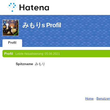
みもりs Profil
Profil
Profil
Letzte Aktualisierung:
05.06.2021
Spitzname
みもり
Home
-
Benutzer