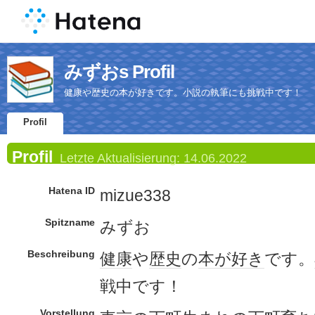
みずおs Profil
健康や歴史の本が好きです。小説の執筆にも挑戦中です！
Profil
Profil
Letzte Aktualisierung:
14.06.2022
Hatena ID
mizue338
Spitzname
みずお
Beschreibung
健康
や
歴史
の
本が好き
です。
戦中です！
Vorstellung