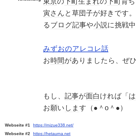
東京
の
下町
生
まれ
の
下町
育ち
寅さん
と草団子が好きです。
る
ブログ記事
や
小説
に挑戦中
みずおのアレコレ話
お
時間
がありましたら、ぜ
もし、
記事
が
面白
ければ「
は
お願い
しま
す（●＾o＾●）
Webseite #1
https://mizue338.net/
Webseite #2
https://hetauma.net