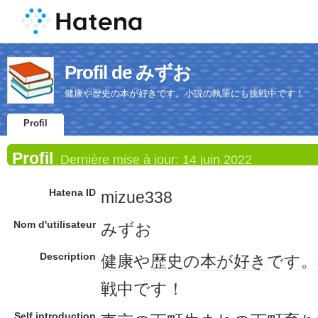
Profil de みずお
健康や歴史の本が好きです。小説の執筆にも挑戦中です！
Profil
Profil
Dernière mise à jour:
14 juin 2022
Hatena ID
mizue338
Nom d'utilisateur
みずお
Description
健康
や
歴史
の
本が好き
です。
戦中です！
Self introduction