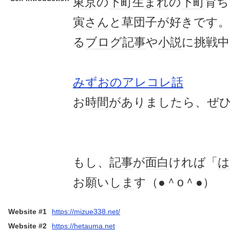
東京
の
下町
生
まれ
の
下町
育ち
寅さん
と草団子が好きです。
る
ブログ記事
や
小説
に挑戦中
みずおのアレコレ話
お
時間
がありましたら、ぜ
もし、
記事
が
面白
ければ「
は
お願い
しま
す（●＾o＾●）
Website #1
https://mizue338.net/
Website #2
https://hetauma.net