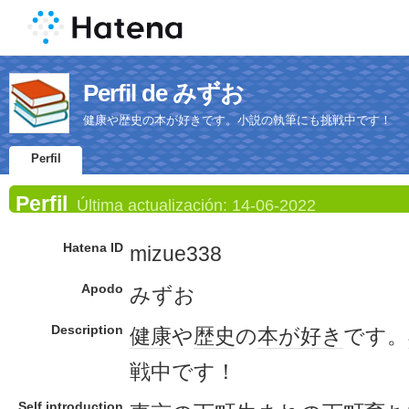
Perfil de みずお
健康や歴史の本が好きです。小説の執筆にも挑戦中です！
Perfil
Perfil
Última actualización:
14-06-2022
Hatena ID
mizue338
Apodo
みずお
Description
健康
や
歴史
の
本が好き
です。
戦中です！
Self introduction