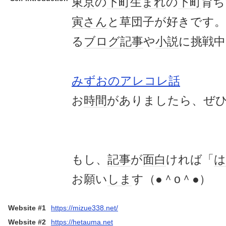
東京
の
下町
生
まれ
の
下町
育ち
寅さん
と草団子が好きです。
る
ブログ記事
や
小説
に挑戦中
みずおのアレコレ話
お
時間
がありましたら、ぜ
もし、
記事
が
面白
ければ「
は
お願い
しま
す（●＾o＾●）
Website #1
https://mizue338.net/
Website #2
https://hetauma.net