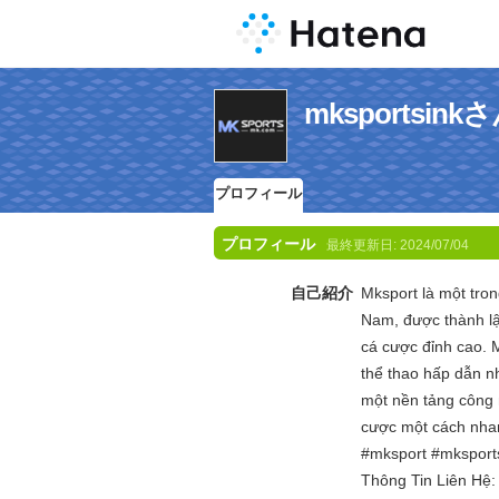
mksportsi
プロフィール
プロフィール
最終更新日:
2024/07/04
自己紹介
Mksport là một tron
Nam, được thành lậ
cá cược đỉnh cao. 
thể thao hấp dẫn n
một nền tảng công n
cược một cách nha
#mksport #mksport
Thông Tin Liên Hệ: