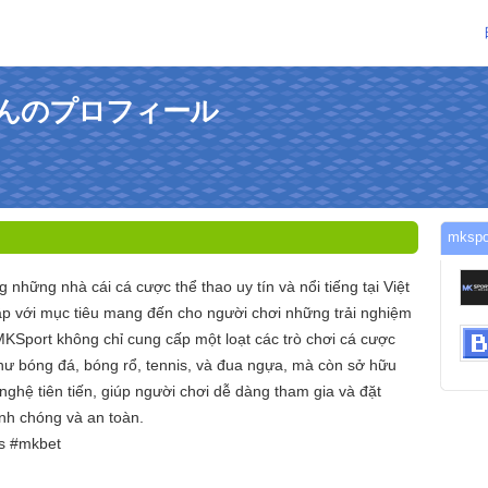
nkさんのプロフィール
mks
g những nhà cái cá cược thể thao uy tín và nổi tiếng tại Việt
p với mục tiêu mang đến cho người chơi những trải nghiệm
MKSport không chỉ cung cấp một loạt các trò chơi cá cược
hư bóng đá, bóng rổ, tennis, và đua ngựa, mà còn sở hữu
ghệ tiên tiến, giúp người chơi dễ dàng tham gia và đặt
nh chóng và an toàn.
s #mkbet