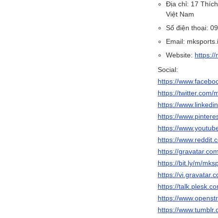
Địa chỉ: 17 Thí
Việt Nam
Số điện thoại: 
Email: mksports
Website:
https:/
Social:
https://www.facebo
https://twitter.com/
https://www.linkedi
https://www.pintere
https://www.youtu
https://www.reddit.
https://gravatar.co
https://bit.ly/m/mks
https://vi.gravatar
https://talk.plesk
https://www.openst
https://www.tumblr