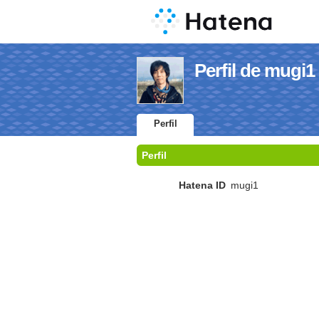
Perfil de mugi1
Perfil
Perfil
Hatena ID
mugi1