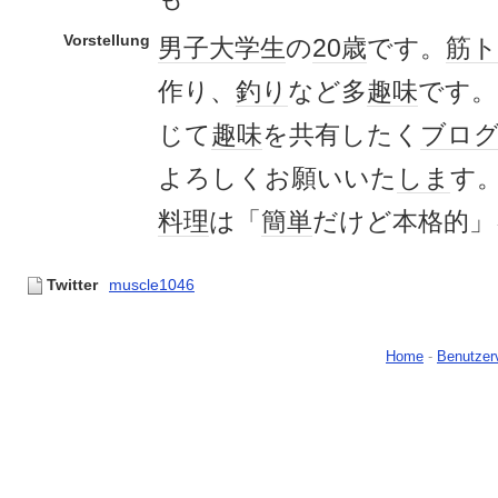
Vorstellung
男子
大学生
の
20歳
です。
筋
作り、
釣り
など多
趣味
です。
じて
趣味
を共有したく
ブロ
よろしくお願いいた
しま
す
料理
は「
簡単
だけど本格的」
Twitter
muscle1046
Home
-
Benutzer