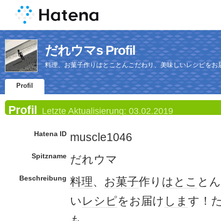
だれウマs Profil
料理、お菓子作りはとことんこだわり、美味しいレシピをお
Profil
Profil
Letzte Aktualisierung:
03.02.2019
Hatena ID
muscle1046
Spitzname
だれウマ
Beschreibung
料理
、
お菓子
作り
はとこ
とん
い
レシピ
をお届け
しま
す！
も