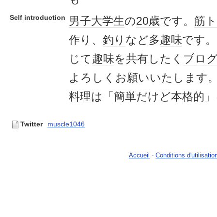
Self introduction
男子
大学生
の
20歳
です。
筋
作り、
釣り
など多
趣味
です。
じて
趣味
を共有したく
ブロ
よろしくお願いいた
しま
す
料理
は「
簡単
だけど本格的」
Twitter
muscle1046
Accueil
-
Conditions d'utilisatio