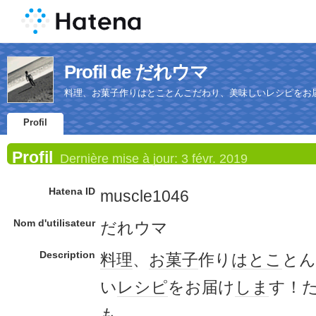
Profil de だれウマ
料理、お菓子作りはとことんこだわり、美味しいレシピをお
Profil
Profil
Dernière mise à jour:
3 févr. 2019
Hatena ID
muscle1046
Nom d'utilisateur
だれウマ
Description
料理
、
お菓子
作り
はとこ
とん
い
レシピ
をお届け
しま
す！
も