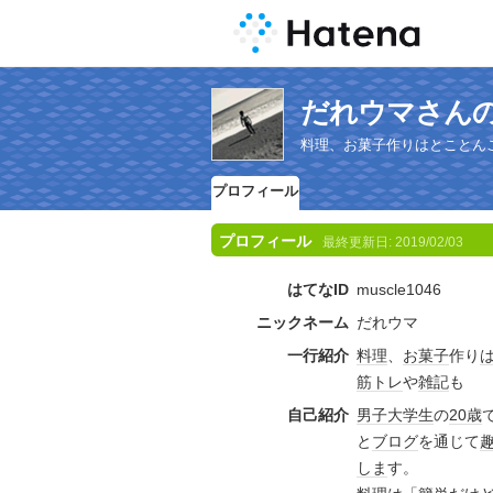
だれウマさん
料理、お菓子作りはとことん
プロフィール
プロフィール
最終更新日:
2019/02/03
はてなID
muscle1046
ニックネーム
だれウマ
一行紹介
料理
、
お菓子
作り
筋トレ
や
雑記
も
自己紹介
男子
大学生
の
20歳
と
ブログ
を通じて
しま
す。