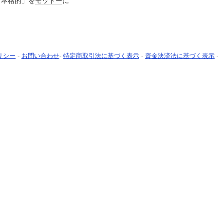
ど本格的」を
モットー
に
リシー
-
お問い合わせ
-
特定商取引法に基づく表示
-
資金決済法に基づく表示