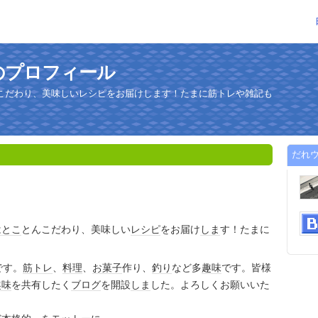
のプロフィール
こだわり、美味しいレシピをお届けします！たまに筋トレや雑記も
だれ
はとこ
とんこだわり、美味しい
レシピ
をお届け
しま
す！たまに
です。
筋トレ
、
料理
、
お菓子
作り、
釣り
など多
趣味
です。皆様
趣味
を共有したく
ブログ
を開設
しま
した。よろしくお願いいた