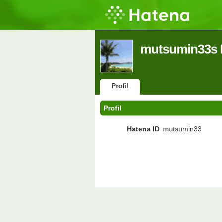
mutsumin33s P
Profil
Profil
Hatena ID
mutsumin33