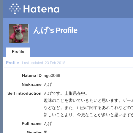
んげ's Profile
Profile
Profile
Last updated:
23 Feb 2018
Hatena ID
nge0068
Nickname
んげ
Self introduction
んげです。
山形県
在中
。
趣味
のことを書いていきたいと思い
ます
。
ゲー
などなど。また、
山形
に関するあれこれなどの
新しいことより、今更なことが多いと思い
ます
Full name
んげ
Gender
男