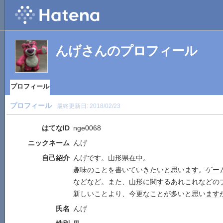
んげさんのプロフィール
プロフィール
プロフィール
最終更新日:
2018/02/23
はてなID
nge0068
ニックネーム
んげ
自己紹介
んげです。
山形県
在中
。
趣味
のことを書いていきたいと思い
ます
。
ゲー
などなど。また、
山形
に関するあれこれなどの
新しいことより、今更なことが多いと思い
ます
氏名
んげ