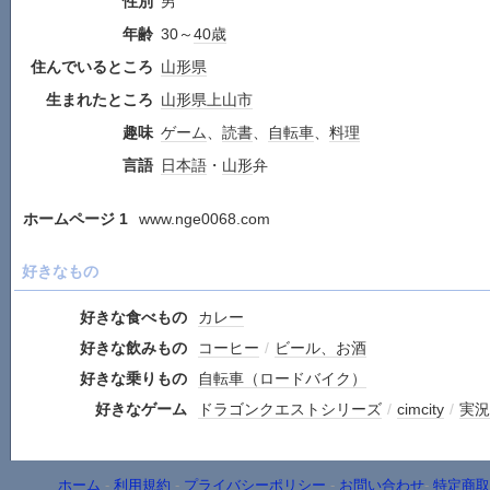
性別
男
年齢
30～
40歳
住んでいるところ
山形県
生まれたところ
山形県
上山市
趣味
ゲーム
、
読書
、
自転車
、
料理
言語
日本語
・
山形
弁
ホームページ 1
www.nge0068.com
好きなもの
好きな食べもの
カレー
好きな飲みもの
コーヒー
/
ビール、お酒
好きな乗りもの
自転車（ロードバイク）
好きなゲーム
ドラゴンクエストシリーズ
/
cimcity
/
実況
ホーム
-
利用規約
-
プライバシーポリシー
-
お問い合わせ
-
特定商取