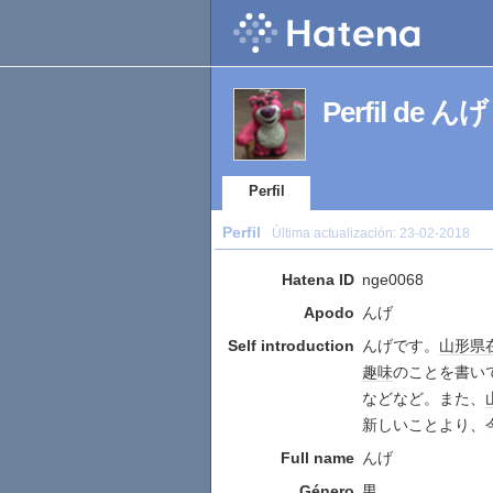
Perfil de んげ
Perfil
Perfil
Última actualización:
23-02-2018
Hatena ID
nge0068
Apodo
んげ
Self introduction
んげです。
山形県
趣味
のことを書い
などなど。また、
新しいことより、
Full name
んげ
Género
男