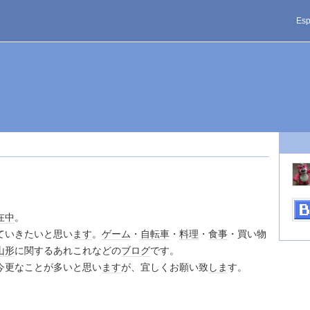
Esp
在中
。
ていきたいと思い
ます
。
ゲーム
・
自転車
・
料理
・
食事
・買い物
山形
に関するあれこれなどの
ブログ
です。
今更なことが多いと思い
ます
が、宜しくお願い致
しま
す。