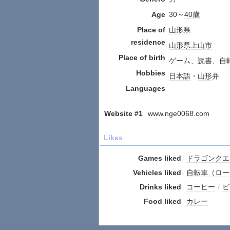
Age
30～
40歳
Place of
山形県
residence
山形県
上山市
Place of birth
ゲーム
、
読書
、
自
Hobbies
日本語
・
山形
弁
Languages
Website #1
www.nge0068.com
Likes
Games liked
ドラゴンクエ
Vehicles liked
自転車（ロー
Drinks liked
コーヒー
/
ビ
Food liked
カレー