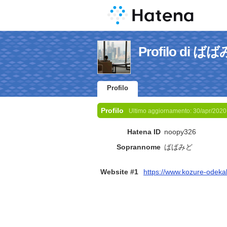
Profilo di ば
Profilo
Profilo
Ultimo aggiornamento:
30/apr/2020
Hatena ID
noopy326
Soprannome
ばばみど
Website #1
https://www.kozure-odeka