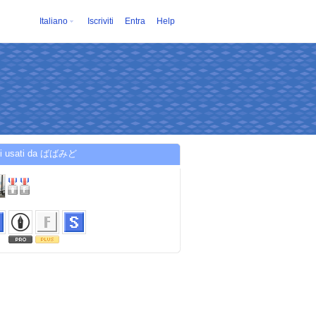
Italiano
Iscriviti
Entra
Help
zi usati da ばばみど