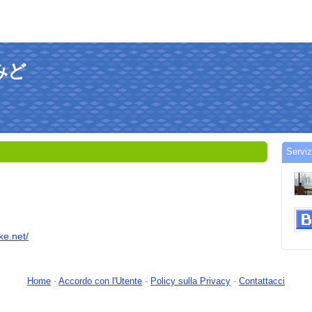
ばみど
Servi
ke.net/
Home
-
Accordo con l'Utente
-
Policy sulla Privacy
-
Contattacci