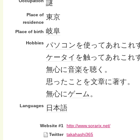
Occupation
謎
Place of
東京
residence
岐阜
Place of birth
Hobbies
パソコン
を使ってあれこれ
ケータイ
を触ってあれこれ
無心に
音楽
を聴く。
思ったことを文章に著す。
無心に
ゲーム
。
Languages
日本語
Website #1
http://www.sorarix.net/
Twitter
takahashi365