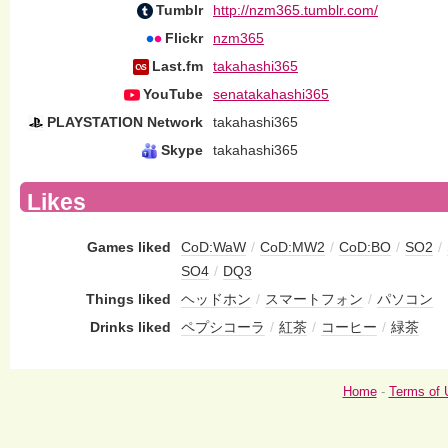
Tumblr
http://nzm365.tumblr.com/
Flickr
nzm365
Last.fm
takahashi365
YouTube
senatakahashi365
PLAYSTATION Network
takahashi365
Skype
takahashi365
Likes
Games liked
CoD:WaW
/
CoD:MW2
/
CoD:BO
/
SO2
/
SO4
/
DQ3
Things liked
ヘッドホン
/
スマートフォン
/
パソコン
Drinks liked
ペプシコーラ
/
紅茶
/
コーヒー
/
緑茶
Home
-
Terms of 