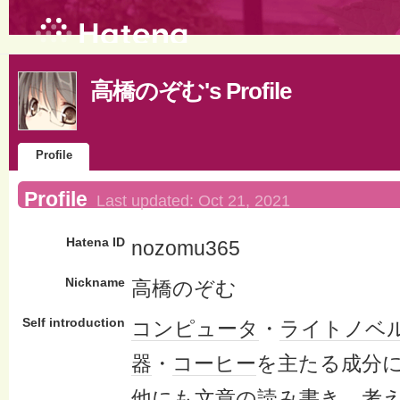
高橋のぞむ's Profile
Profile
Profile
Last updated:
Oct 21, 2021
Hatena ID
nozomu365
Nickname
高橋のぞむ
Self introduction
コンピュータ
・
ライトノベ
器
・
コーヒー
を主たる成分
他にも文章の読み書き、考