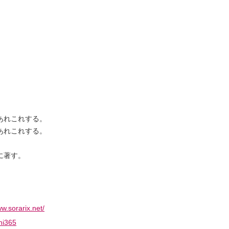
あれこれする。
あれこれする。
。
に著す。
ww.sorarix.net/
hi365