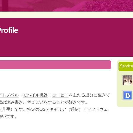
file
Servi
イトノベル
・
モバイル
機器
・
コーヒー
を主たる成分に生きて
章の読み書き、考えごとをすることが好きです。
（苦手）です。
特定
の
OS
・
キャリア
（通信）・
ソフトウェ
嫌いです。