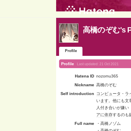
高橋のぞむ's Pro
Profile
Profile
Last updated:
21 Oct 2021
Hatena ID
nozomu365
Nickname
高橋のぞむ
Self introduction
コンピュータ
・
ラ
い
ます
。他にも文
人付き合いが嫌い
ア
に
依存
するのも
Full name
・高橋ノゾム
・高橋のぞむ