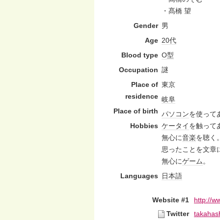
・髙橋 望
Gender
男
Age
20代
Blood type
O型
Occupation
謎
Place of
東京
residence
岐阜
Place of birth
パソコン
を使って
Hobbies
ケータイ
を触って
無心に
音楽
を聴く
思ったことを文章
無心に
ゲーム
。
Languages
日本語
Website #1
http://w
Twitter
takahas