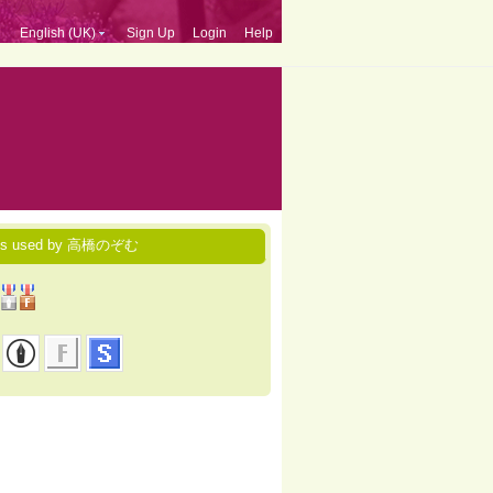
English (UK)
Sign Up
Login
Help
ces used by 高橋のぞむ