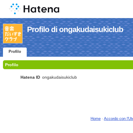
Profilo di ongakudaisukiclub
Profilo
Profilo
Hatena ID
ongakudaisukiclub
Home
-
Accordo con l'Ut