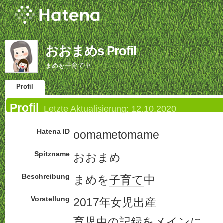
おおまめs Profil
まめを子育て中
Profil
Profil
Letzte Aktualisierung:
12.10.2020
Hatena ID
oomametomame
Spitzname
おおまめ
Beschreibung
まめを
子育て
中
Vorstellung
2017年女児出産
育児中の記録をメインに、