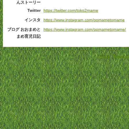
んストーリー
Twitter
https://twitter.com/toko2mame
インスタ
https://www.instagram.com/oomametomame
ブログ おおまめと
https://www.instagram.com/oomametomame/
まめ育児日記
Home
-
Benutzer