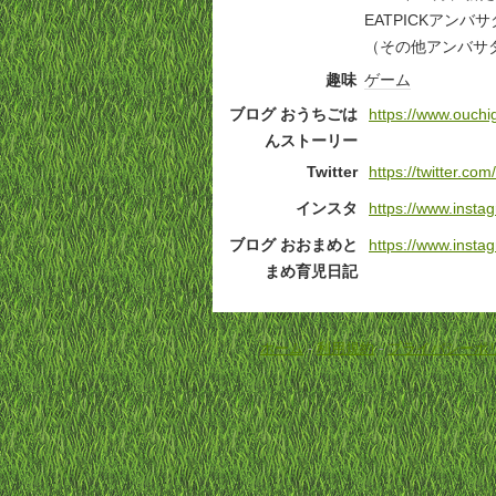
EATPICKアン
（その他アンバサ
趣味
ゲーム
ブログ おうちごは
https://www.ouchi
んストーリー
Twitter
https://twitter.c
インスタ
https://www.ins
ブログ おおまめと
https://www.ins
まめ育児日記
ホーム
-
利用規約
-
プライバシーポ