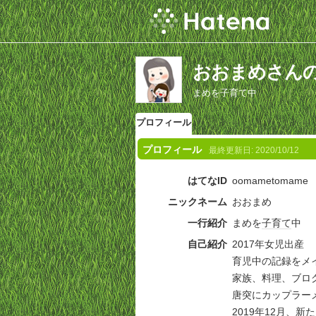
おおまめさん
まめを子育て中
プロフィール
プロフィール
最終更新日:
2020/10/12
はてなID
oomametomame
ニックネーム
おおまめ
一行紹介
まめを
子育て
中
自己紹介
2017年女児出産
育児中の記録をメ
家族、料理、ブログ運
唐突にカップラーメ
2019年12月、