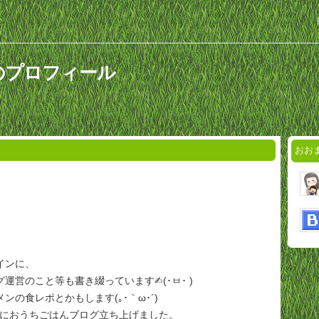
のプロフィール
おお
インに、
営のこと等も書き綴っています✍︎‪(･ㅂ･ )
ンの食レポとかもします(｡･｀ω･´)
新たにおうちごはんブログ立ち上げました。