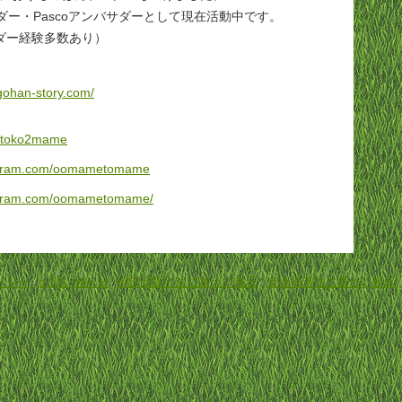
バサダー・Pascoアンバサダーとして現在活動中です。
ダー経験多数あり）
gohan-story.com/
om/toko2mame
tagram.com/oomametomame
tagram.com/oomametomame/
リシー
-
お問い合わせ
-
特定商取引法に基づく表示
-
資金決済法に基づく表示