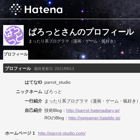
ぱろっとさんのプロフィール
まったり系プログラマ（漫画・ゲーム・狐好き）
プロフィール
プロフィール
最終更新日:
2021/09/13
はてなID
parrot_studio
ニックネーム
ぱろっと
一行紹介
まったり
系
プログラマ
（
漫画
・
ゲーム
・狐好き
自己紹介
技術Blog：
http://parrot.hatenadiary.jp/
ROのBlog：
http://netgamer.hateblo.jp/
ホームページ 1
http://parrot-studio.com/