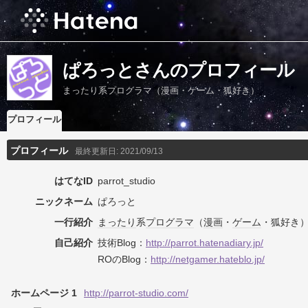
ぱろっとさんのプロフィール
まったり系プログラマ（漫画・ゲーム・狐好き）
プロフィール
プロフィール
最終更新日:
2021/09/13
はてなID
parrot_studio
ニックネーム
ぱろっと
一行紹介
まったり
系
プログラマ
（
漫画
・
ゲーム
・狐好き
自己紹介
技術Blog：
http://parrot.hatenadiary.jp/
ROのBlog：
http://netgamer.hateblo.jp/
ホームページ 1
http://parrot-studio.com/