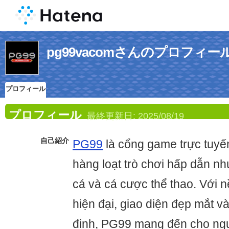
pg99vacomさんのプロフィー
プロフィール
プロフィール
最終更新日:
2025/08/19
自己紹介
PG99
là cổng game trực tuyến
hàng loạt trò chơi hấp dẫn nh
cá và cá cược thể thao. Với 
hiện đại, giao diện đẹp mắt và
định, PG99 mang đến cho ngư