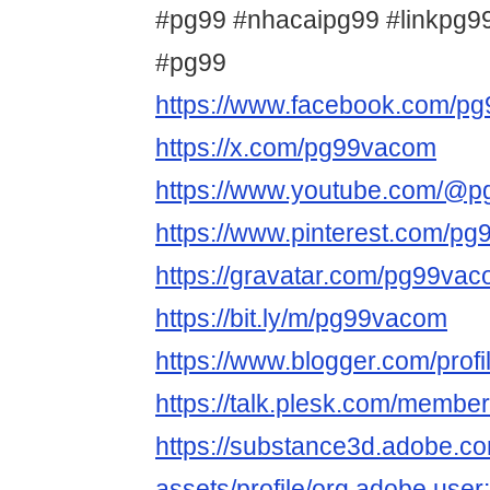
#pg99 #nhacaipg99 #linkpg9
#pg99
https://www.facebook.com/p
https://x.com/pg99vacom
https://www.youtube.com/@
https://www.pinterest.com/p
https://gravatar.com/pg99va
https://bit.ly/m/pg99vacom
https://www.blogger.com/pro
https://talk.plesk.com/memb
https://substance3d.adobe.c
assets/profile/org.adobe.