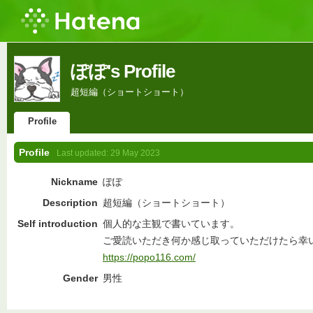
ぽぽ's Profile
超短編（ショートショート）
Profile
Profile
Last updated:
29 May 2023
Nickname
ぽぽ
Description
超短編（ショートショート）
Self introduction
個人的な主観で書いています。
ご愛読いただき何か感じ取っていただけたら幸
https://popo116.com/
Gender
男性