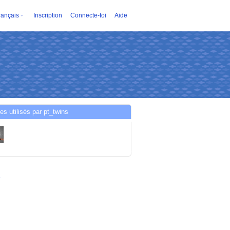
rançais
Inscription
Connecte-toi
Aide
es utilisés par pt_twins