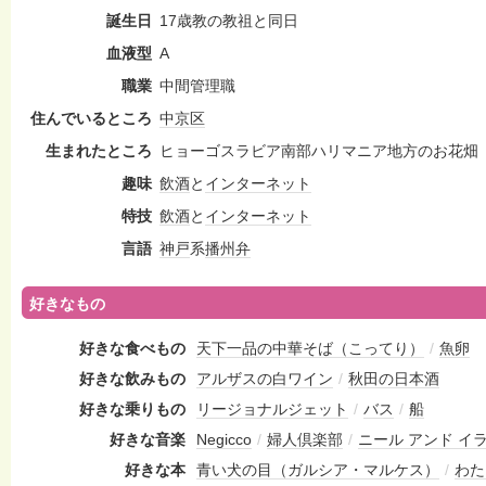
誕生日
17歳教の教祖と同日
血液型
A
職業
中間管理職
住んでいるところ
中京区
生まれたところ
ヒョーゴスラビア南部ハリマニア地方のお花畑
趣味
飲酒
と
インターネット
特技
飲酒
と
インターネット
言語
神戸
系
播州弁
好きなもの
好きな食べもの
天下一品の中華そば（こってり）
/
魚卵
好きな飲みもの
アルザスの白ワイン
/
秋田の日本酒
好きな乗りもの
リージョナルジェット
/
バス
/
船
好きな音楽
Negicco
/
婦人倶楽部
/
ニール アンド イ
好きな本
青い犬の目（ガルシア・マルケス）
/
わた