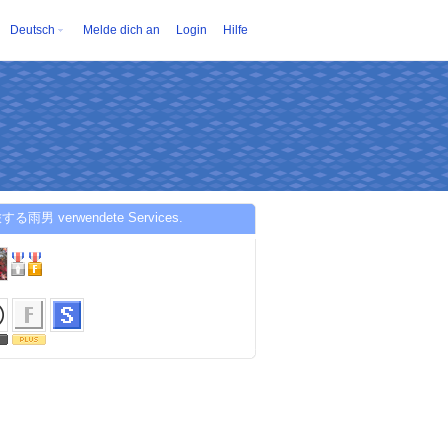
Deutsch
Melde dich an
Login
Hilfe
する雨男 verwendete Services.