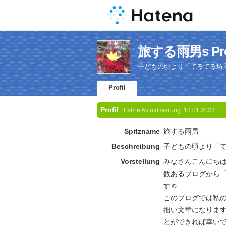
旅する雨男s Prof
子どもの頃より「てるてる坊
Profil
Profil
Letzte Aktualisierung:
13.01.2023
Spitzname
旅する雨男
Beschreibung
子どもの頃より「
Vorstellung
みなさんこんにち
数あるブログから
す☺️
このブログでは私の
拙い文章になりま
とができれば幸い