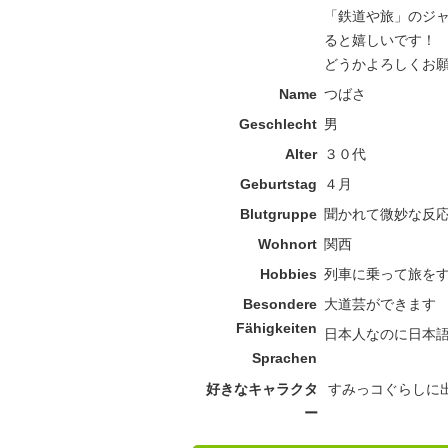
「鉄道や旅」のジ
ると嬉しいです！
どうかよろしくお願い
Name
つばさ
Geschlecht
男
Alter
３０代
Geburtstag
４月
Blutgruppe
聞かれて微妙な反応
Wohnort
関西
Hobbies
列車に乗って旅を
Besondere
大道芸ができます
Fähigkeiten
日本人なのに日本
Sprachen
好きなキャラクタ
すみっコぐらしに
ー