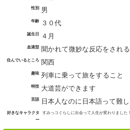
性別
男
年齢
３０代
誕生日
４月
血液型
聞かれて微妙な反応をされる
住んでいるところ
関西
趣味
列車に乗って旅をすること
特技
大道芸ができます
言語
日本人なのに日本語って難
好きなキャラクタ
すみっコぐらしに出会って人生が変わりました
ー