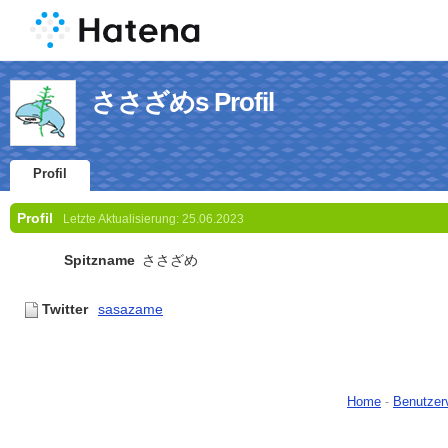
ささざめs Profil
Profil
Profil
Letzte Aktualisierung:
25.06.2023
Spitzname
ささざめ
Twitter
sasazame
Home
-
Benutzer